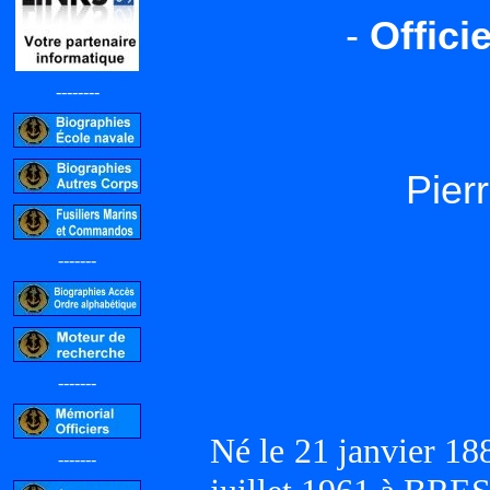
-
Offici
--------
Pier
-------
-------
Né le 21 janvier 18
-------