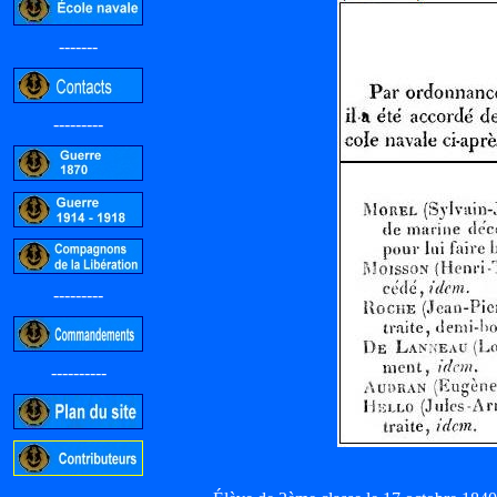
-------
---------
---------
----------
-----------