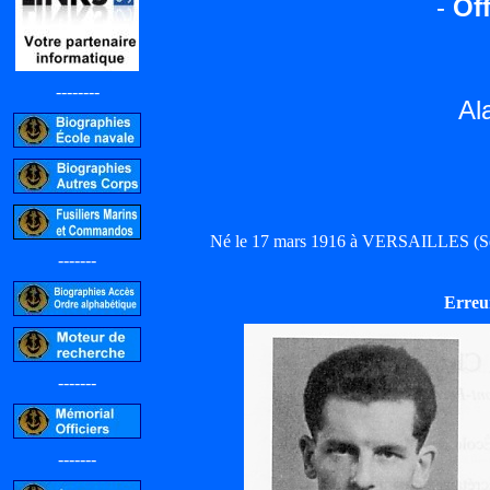
-
Off
--------
Al
Né le 17 mars 1916 à VERSAILLES (Sei
-------
Erreur
-------
-------