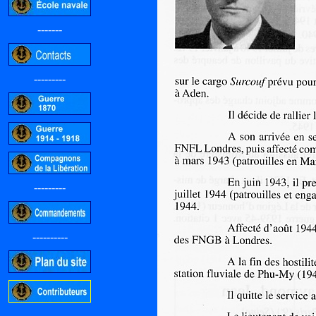
-------
---------
---------
----------
-----------