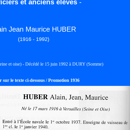
iciers et anciens élèves
-
ain Jean Maurice HUBER
(1916 - 1992)
ne et oise) - Décédé le 15 juin 1992 à DURY (Somme)
 sur le texte ci-dessous / Promotion 1936