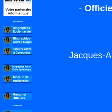
-
Offici
--------
Jacques-A
-------
-------
-------