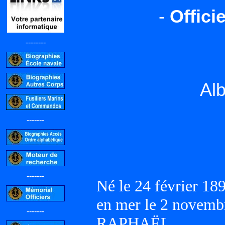
-
Offici
--------
Alb
-------
-------
Né le 24 février 1
en mer le 2 novemb
-------
RAPHAËL.