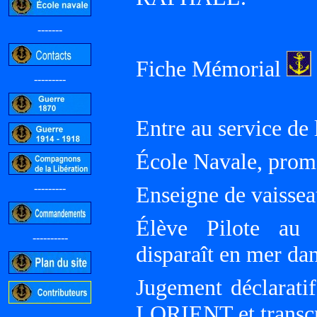
-------
Fiche Mémorial
---------
Entre au service de
École Navale, prom
---------
Enseigne de vaissea
Élève Pilote a
----------
disparaît en mer da
Jugement déclarati
LORIENT et transcri
-----------