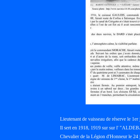
Lieutenant de vaisseau de réserve le 1er j
Il sert en 1918, 1919 sur sur l' "A
Chevalier de la Légion d'Honneur le 24 