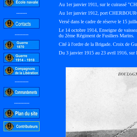
Au 1er janvier 1911, sur le cuirass
-------
Au 1er janvier 1912, port CHERBOUR
Versé dans le cadre de réserve le 15 juil
Le 14 octobre 1914, Enseigne de vaissea
---------
du 2ème Régiment de Fusiliers Marins.
Cité à l'ordre de la Brigade. Croix de Gu
Du 3 janvier 1915 au 23 avril 1916, su
---------
----------
-----------