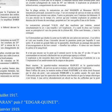
uillet 1917.
LDEBARAN" puis l' "EDGAR-QUINET".
janvier 1919.