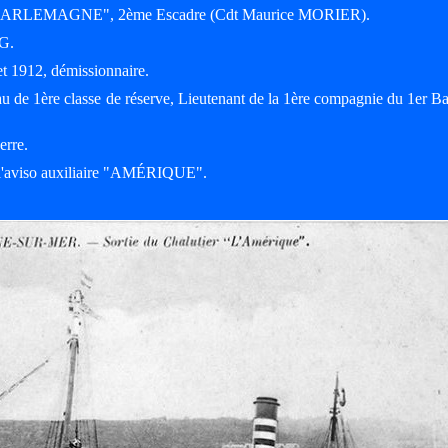
é "CHARLEMAGNE", 2ème Escadre (Cdt Maurice MORIER).
G.
let 1912, démissionnaire.
u de 1ère classe de réserve, Lieutenant de la 1ère compagnie du 1er Ba
erre.
r l'aviso auxiliaire "AMÉRIQUE".