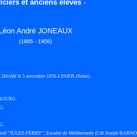
iciers et anciens élèves
-
Léon André JONEAUX
(1885 - 1956)
- Décédé le 5 novembre 1956 à PARIS (Seine).
ERBOURG.
G.
G.
 cuirassé "JULES-FERRY", Escadre de Méditerranée (Cdt Joseph BARN