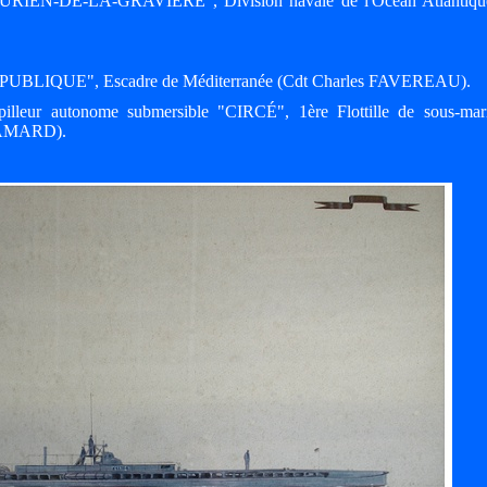
r "JURIEN-DE-LA-GRAVIÈRE", Division navale de l'Océan Atlantiqu
 "RÉPUBLIQUE", Escadre de Méditerranée (Cdt Charles FAVEREAU).
lleur autonome submersible "CIRCÉ", 1ère Flottille de sous-mar
PAMARD).