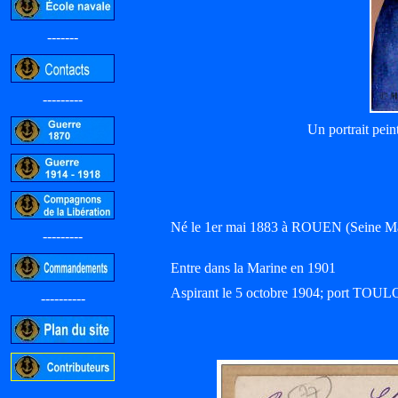
-------
---------
Un portrait pei
Né le 1er mai 1883 à ROUEN (Seine Ma
---------
Entre dans la Marine en 1901
Aspirant le 5 octobre 1904; port TOU
----------
-----------