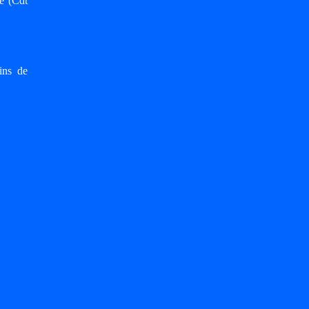
e (Cdt
ins de