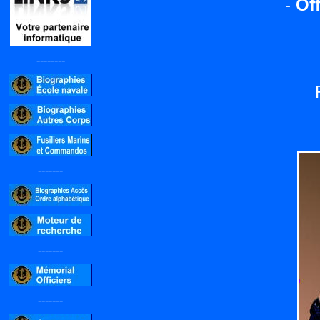
-
Off
--------
-------
-------
-------