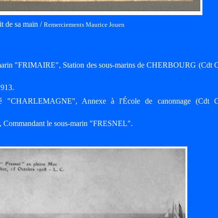
it de sa main /
Remerciements Maurice Jouen
-marin "FRIMAIRE", Station des sous-marins de CHERBOURG (Cdt C
1913.
assé "CHARLEMAGNE", Annexe à l'École de canonnage (Cdt C
15, Commandant le sous-marin "FRESNEL".