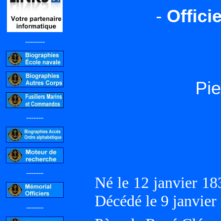
-
Offici
--------
Pi
-------
-------
Né le 12 janvier 
Décédé le 9 janvi
-------