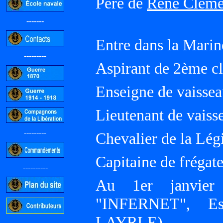
Père de
René Clém
-------
Entre dans la Mari
---------
Aspirant de 2ème cl
Enseigne de vaissea
Lieutenant de vaiss
---------
Chevalier de la Lé
Capitaine de frégate
----------
Au 1er janvier
"INFERNET", Esc
LAYRLE).
-----------