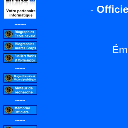
-
Offici
--------
Ém
-------
-------
-------