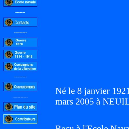
-------
---------
---------
Né le 8 janvier 192
----------
mars 2005 à NEUIL
Reçu à l'Ecole Naval
-----------