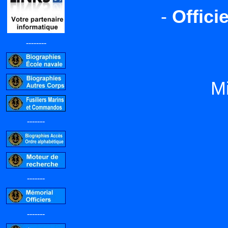
-
Offici
--------
M
-------
-------
-------