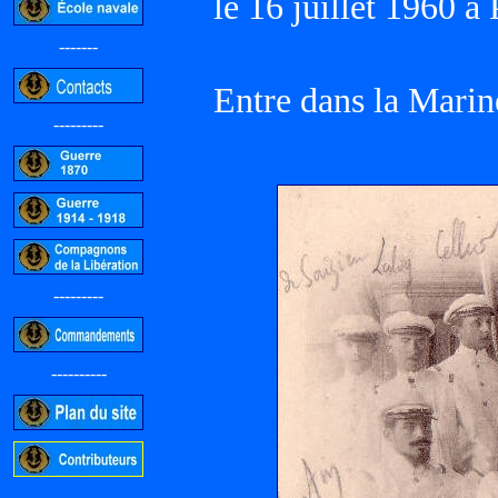
le 16 juillet 1960 
-------
Entre dans la Marin
---------
---------
----------
-----------