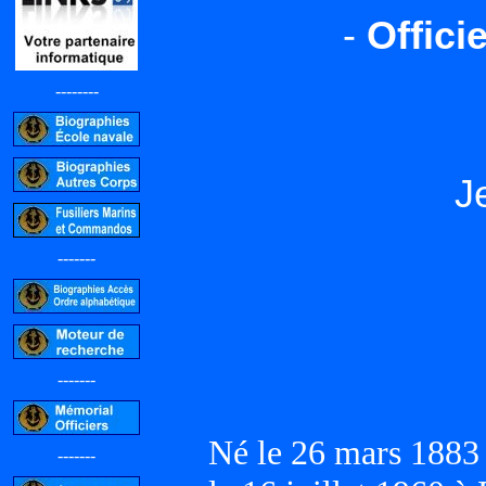
-
Offici
--------
J
-------
-------
Né le 26 mars 1883
-------