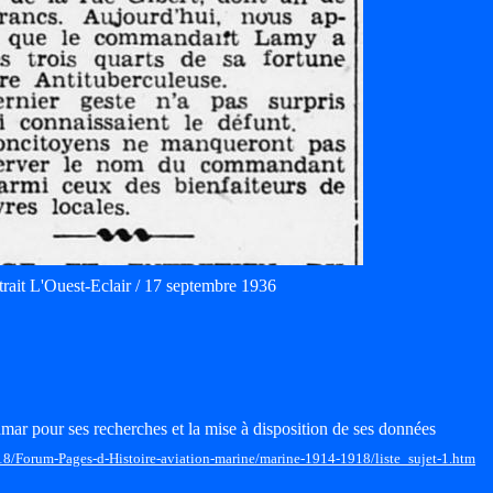
trait L'Ouest-Eclair / 17 septembre 1936
mar pour ses recherches et la mise à disposition de ses données
18/Forum-Pages-d-Histoire-aviation-marine/marine-1914-1918/liste_sujet-1.htm