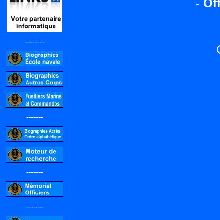
-
Off
--------
-------
-------
-------