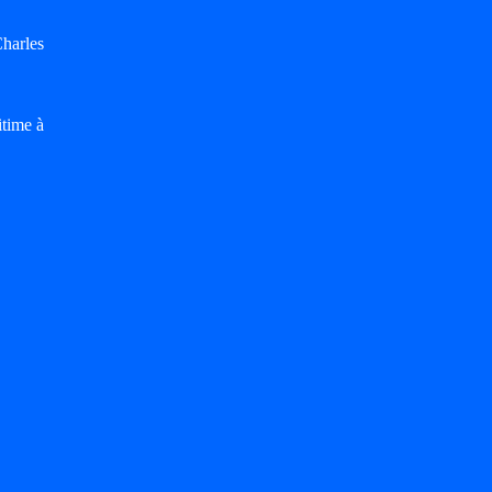
harles
itime à