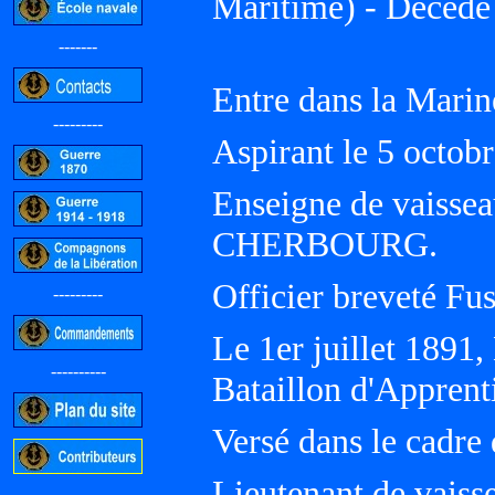
Maritime) - Décédé
-------
Entre dans la Marin
---------
Aspirant le 5 octob
Enseigne de vaissea
CHERBOURG.
Officier breveté Fusi
---------
Le 1er juillet 1891
----------
Bataillon d'Appren
Versé dans le cadre
Lieutenant de vaisse
-----------