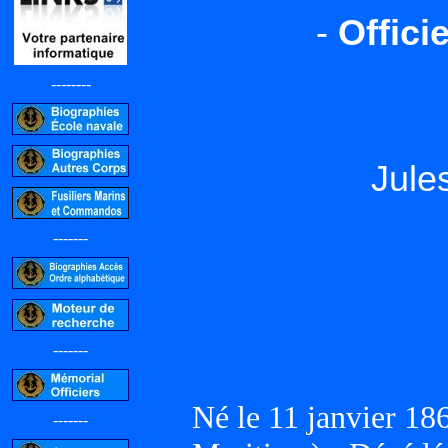
-
Offici
--------
Jul
-------
-------
Né le 11 janvier 
-------