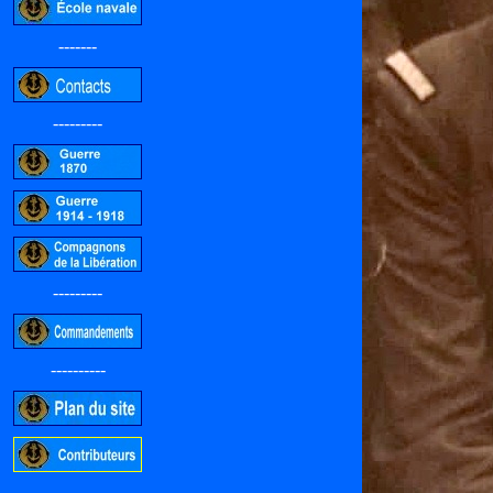
-------
---------
---------
----------
-----------