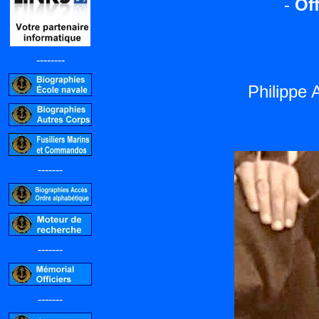
-
Off
--------
Philippe
-------
-------
-------