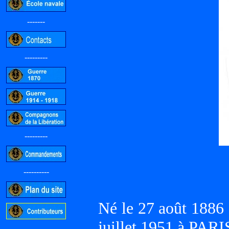
-------
---------
---------
----------
Né le 27 août 188
juillet 1951 à PARI
-----------