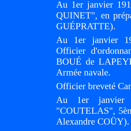
Au 1er janvier 191
QUINET", en prépa
GUÉPRATTE).
Au 1er janvier 1
Officier d'ordonn
BOUÉ de LAPEYRÈ
Armée navale.
Officier breveté Ca
Au 1er janvier 
"COUTELAS", 5ème 
Alexandre COÜY).