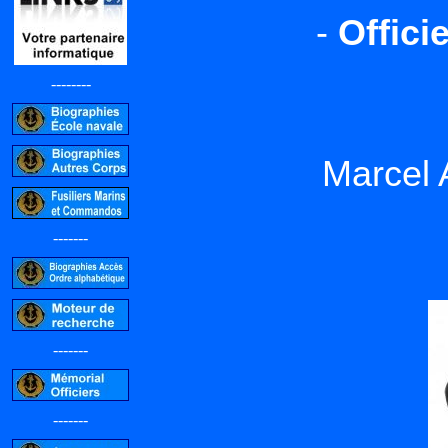
-
Offici
--------
Marcel
-------
-------
-------