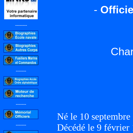
-
Offici
--------
Cha
-------
-------
Né le 10 septembr
-------
Décédé le 9 février