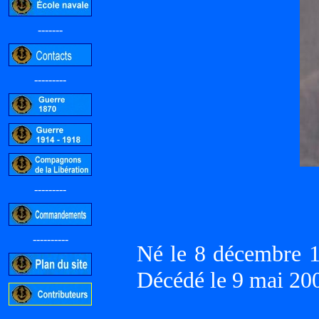
-------
---------
---------
----------
Né le 8 décembre
Décédé le 9 mai 2
-----------