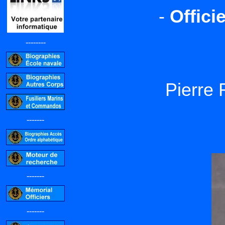
-
Offici
--------
Pierr
-------
-------
-------