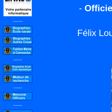
-
Offici
--------
Félix Lo
-------
-------
-------