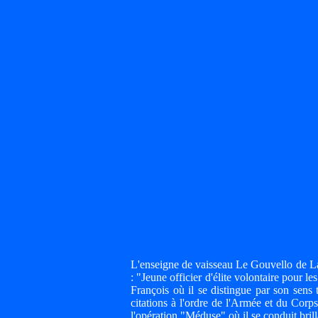
L'enseigne de vaisseau Le Gouvello de La 
: "Jeune officier d'élite volontaire pou
François où il se distingue par son sens 
citations à l'ordre de l'Armée et du Corp
l'opération "Méduse" où il se conduit bri