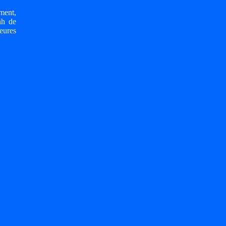
ment,
nh de
eures