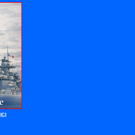
t
ICI