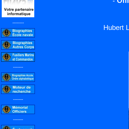
-
Off
--------
Hubert 
-------
-------
-------