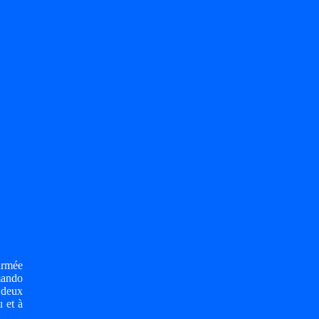
'armée
mando
t deux
 et à