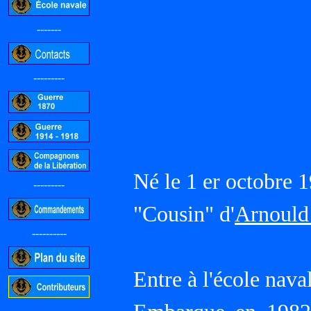
-------
---------
Né le 1 er octobre
---------
"Cousin" d'
Arnould
----------
Entre à l'école nava
-----------