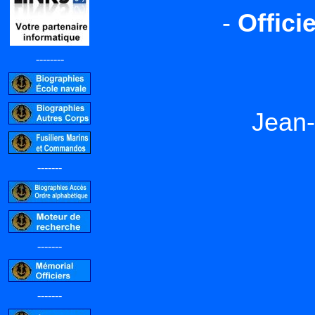
-
Offici
--------
Jean
-------
-------
-------