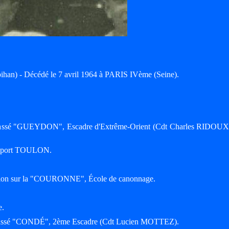
han) - Décédé le 7 avril 1964 à PARIS IVème (Seine).
cuirassé "GUEYDON", Escadre d'Extrême-Orient (Cdt Charles RIDOUX)
7, port TOULON.
ruction sur la "COURONNE", École de canonnage.
e.
cuirassé "CONDÉ", 2ème Escadre (Cdt Lucien MOTTEZ).