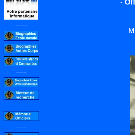
-
Off
--------
M
-------
-------
-------