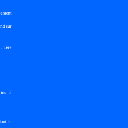
sement
nd sur
, 1ère
rins à
ant le