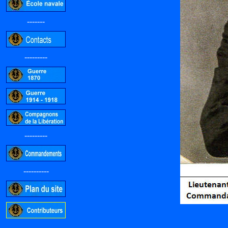
-------
---------
---------
----------
-----------