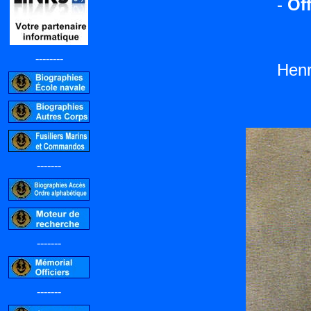
-
Off
--------
Henr
-------
-------
-------