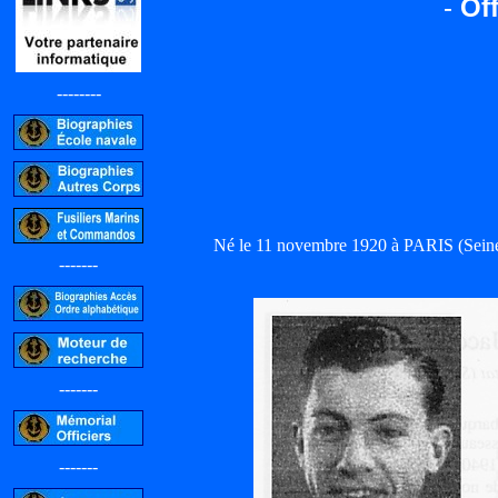
-
Off
--------
Né le 11 novembre 1920 à PARIS (Sei
-------
-------
-------