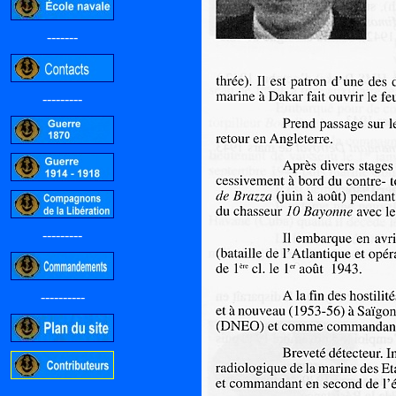
-------
---------
---------
----------
-----------