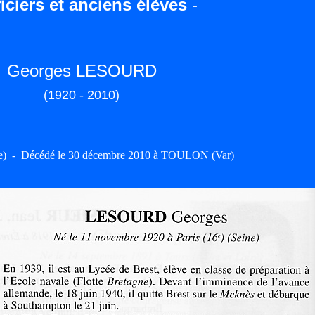
iciers et anciens élèves
-
Georges LESOURD
(1920 - 2010)
ne) - Décédé le 30 décembre 2010 à TOULON (Var)