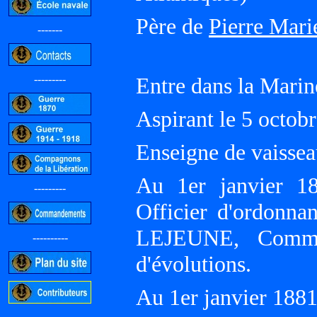
Père de
Pierre Mari
-------
---------
Entre dans la Marin
Aspirant le 5 octo
Enseigne de vaisseau
Au 1er janvier 1
---------
Officier d'ordonna
LEJEUNE, Comman
----------
d'évolutions.
Au 1er janvier 18
-----------