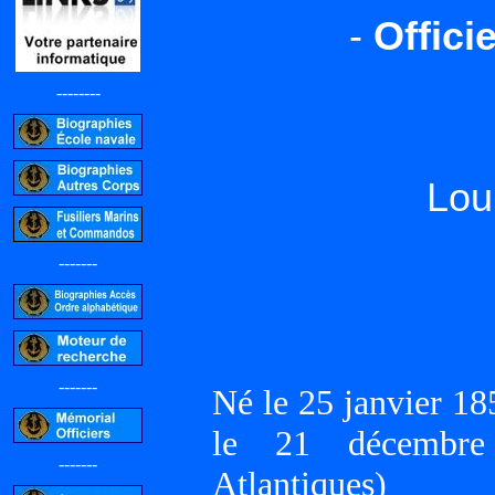
-
Offici
--------
Lou
-------
-------
Né le 25 janvier 
le 21 décembr
-------
Atlantiques)