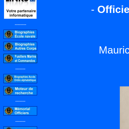
-
Offici
--------
Maur
-------
-------
-------