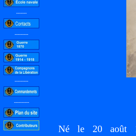
-------
---------
---------
----------
Né le 20 août
-----------