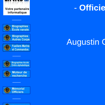
-
Offici
--------
Augustin 
-------
-------
-------