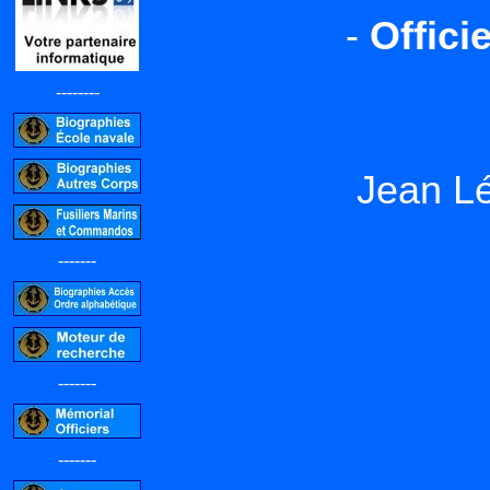
-
Offici
--------
Jean L
-------
-------
-------