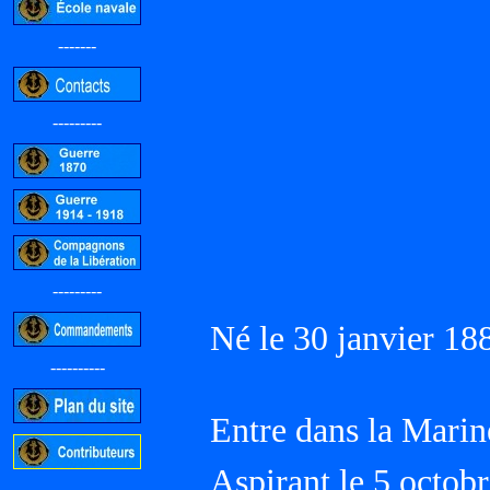
-------
---------
---------
Né le 30 janvier 18
----------
Entre dans la Marin
Aspirant le 5 octo
-----------