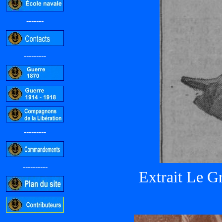
-------
---------
---------
----------
Extrait Le G
-----------