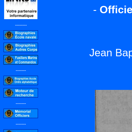
-
Offici
--------
Jean Ba
-------
-------
-------