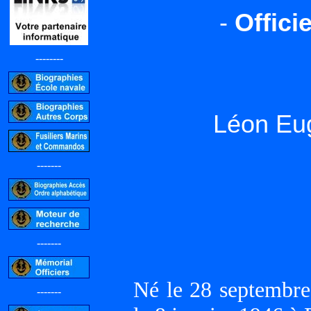
-
Offici
--------
Léon Eu
-------
-------
Né le 28 septembr
-------