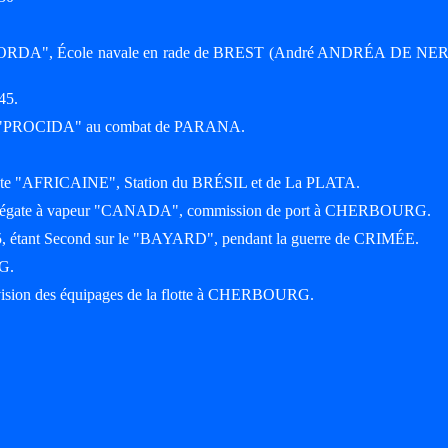
au "BORDA", École navale en rade de BREST (André ANDRÉA DE NE
45.
e "PROCIDA" au combat de PARANA.
régate "AFRICAINE", Station du BRÉSIL et de La PLATA.
 frégate à vapeur "CANADA", commission de port à CHERBOURG.
55, étant Second sur le "BAYARD", pendant la guerre de CRIMÉE.
G.
ision des équipages de la flotte à CHERBOURG.