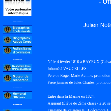
-
Off
--------
Julien No
-------
Né le 4 février 1810 à BAYEUX (Calv
Inhumé à VAUCELLES
Père de
Roger Marie Achille
, promotion
Frère jumeau de
Jules Charles
, promoti
-------
Entre dans la Marine en 1824.
Aspirant (Élève de 2ème classe) le 20 s
-------
Enseigne de vaisseau le 31 décembre 1