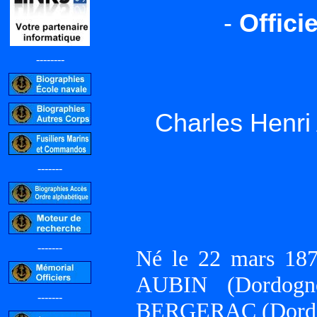
-
Offici
--------
Charles Henr
-------
-------
Né le 22 mars 18
AUBIN (Dordogn
-------
BERGERAC (Dord