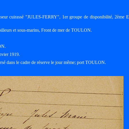
oiseur cuirassé "JULES-FERRY", 1er groupe de disponibilité, 2ème E
rpilleurs et sous-marins, Front de mer de TOULON.
ON.
nvier 1919.
versé dans le cadre de réserve le jour même; port TOULON.