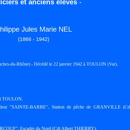
iciers et anciens élèves
-
hilippe Jules Marie NEL
(1866 - 1942)
hes-du-Rhône) - Décédé le 22 janvier 1942 à TOULON (Var).
port TOULON.
orpilleur "SAINTE-BARBE", Station de pêche de GRANVILLE (Cd
 "SURCOUF", Escadre du Nord (Cdt Albert THIERRY).