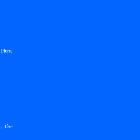
.
Pierre
, 1ère