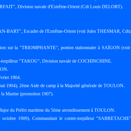
"FORFAIT", Division navale d'Extrême-Orient (Cdt Louis DELORT).
.
"JEAN-BART", Escadre de l'Extrême-Orient (voir Jules THESMAR, Cdt)
ision sur la "TRIOMPHANTE", ponton stationnaire à SAÏGON (voir 
re-torpilleur "TAKOU", Division navale de COCHINCHINE.
LON.
évrier 1904.
 mai 1904), 2ème Aide de camp à la Majorité générale de TOULON.
e la Marine (promotion 1907).
t-Major du Préfet maritime du 5ème arrondissement à TOULON.
9 octobre 1909), Commandant le contre-torpilleur "SABRETACHE"