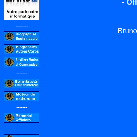
-
Off
--------
Bruno
-------
-------
-------