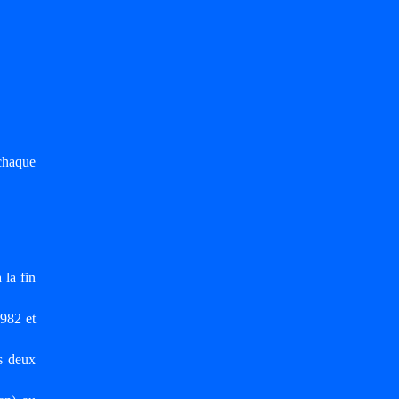
chaque
 la fin
1982 et
es deux