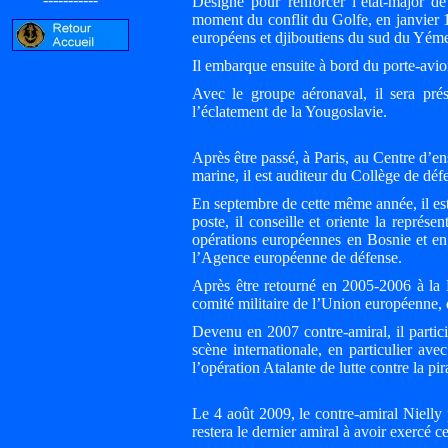
Désigné pour renforcer l’état-major d
moment du conflit du Golfe, en janvier 19
européens et djiboutiens du sud du Yém
Il embarque ensuite à bord du porte-avi
Avec le groupe aéronaval, il sera pré
l’éclatement de la Yougoslavie.
Après être passé, à Paris, au Centre d’en
marine, il est auditeur du Collège de d
En septembre de cette même année, il es
poste, il conseille et oriente la représ
opérations européennes en Bosnie et en
l’Agence européenne de défense.
Après être retourné en 2005-2006 à la
comité militaire de l’Union européenne, d
Devenu en 2007 contre-amiral, il partici
scène internationale, en particulier av
l’opération Atalante de lutte contre la pir
Le 4 août 2009, le contre-amiral Nielly
restera le dernier amiral à avoir exerc