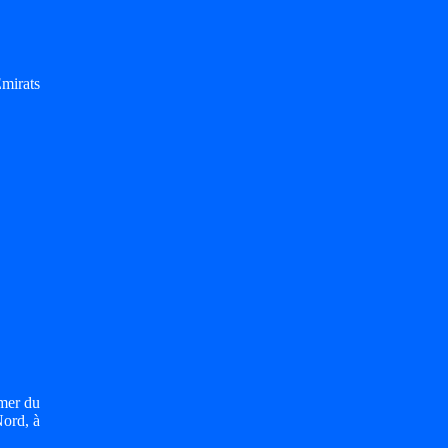
Émirats
mer du
Nord, à