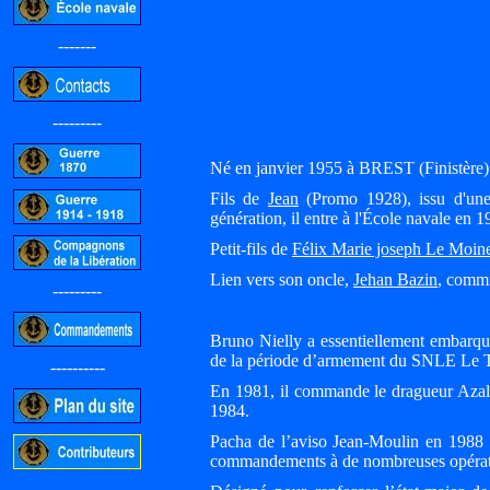
-------
---------
Né en janvier 1955 à BREST (Finistère)
Fils de
Jean
(Promo 1928), issu d'une 
génération, il entre à l'École navale en 1
Petit-fils de
Félix Marie joseph Le Moin
Lien vers son oncle,
Jehan Bazin
, commi
---------
Bruno Nielly a essentiellement embarqué 
de la période d’armement du SNLE Le T
----------
En 1981, il commande le dragueur Azalée
1984.
Pacha de l’aviso Jean-Moulin en 1988 p
commandements à de nombreuses opérat
-----------