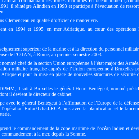
e l’amiral commandant les forces maritimes en océan Indien (Alindi
91, il réintègre Alindien en 1993 et participe à l’évacuation de ressort
en.
ons Clemenceau en qualité d’officier de manœuvre.
sent en 1994 et 1995, en mer Adriatique, au cœur des opérations l
seignement supérieur de la marine et à la direction du personnel militair
éfense de l’OTAN, à Rome, au premier semestre 2003.
t nommé chef de la section Union européenne à l’état-major des Armée
entation militaire française auprès de l’Union européenne à Bruxelles p
 Afrique et pour la mise en place de nouvelles structures de sécurit
 DPMM, il suit à Bruxelles le général Henri Bentégeat, nommé présid
ont il devient le directeur de cabinet.
pe avec le général Bentégeat à l’affirmation de l’Europe de la défense
ec l’opération Eufor/Tchad-RCA puis avec la planification et le lance
aterie.
 prend le commandement de la zone maritime de l’océan Indien et devi
é ce commandement à la mer, depuis la Somme.