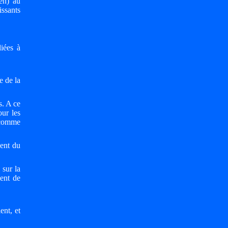
en) au
issants
iées à
e de la
s. A ce
our les
é comme
ent du
 sur la
ment de
ent, et