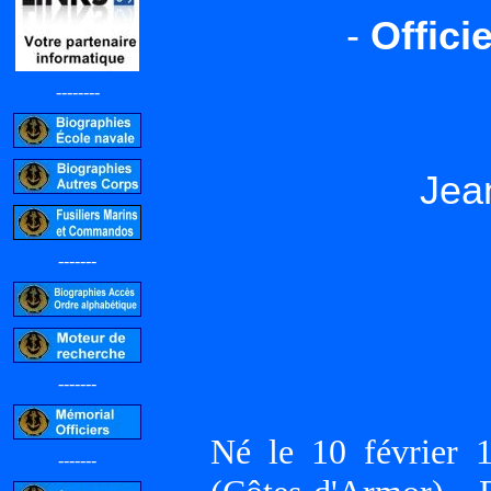
-
Offici
--------
Jea
-------
-------
Né le 10 févrie
-------