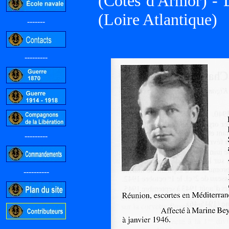
(Côtes d'Armor) 
(Loire Atlantique)
-------
---------
---------
----------
-----------