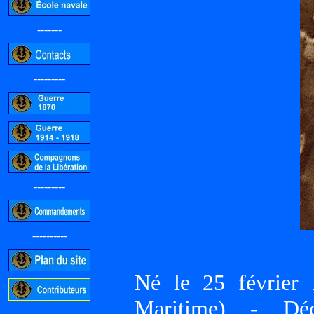
-------
---------
---------
----------
Né le 25 févrie
Maritime) - D
-----------