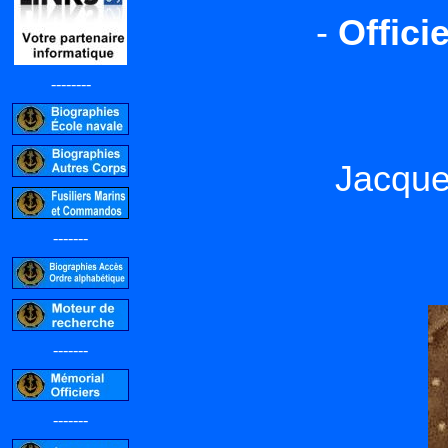
-
Offici
--------
Jacque
-------
-------
-------