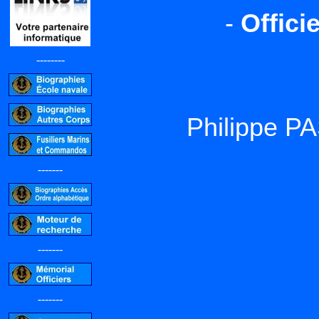
-
Offici
--------
Philippe 
-------
-------
-------