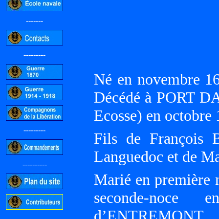
-------
---------
Né en novembre 
Décédé à PORT DAU
Ecosse) en octobre 
---------
Fils de François 
Languedoc et de M
----------
Marié en première
seconde-noce
d’ENTREMONT.
-----------