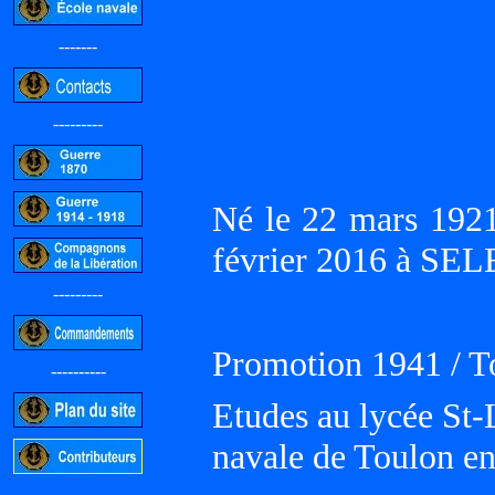
-------
---------
Né le 22 mars 192
février 2016 à SE
---------
Promotion 1941 / T
----------
Etudes au lycée St-Lo
navale de Toulon e
-----------