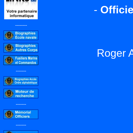
-
Offici
--------
Roger 
-------
-------
-------