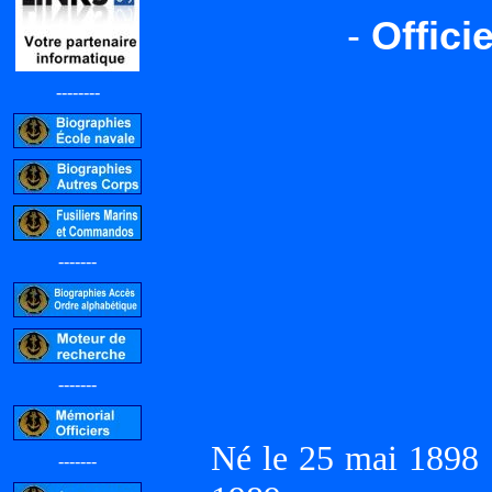
-
Offici
--------
-------
-------
Né le 25 mai 1898
-------