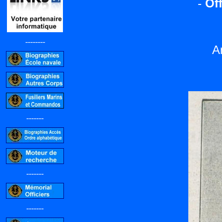
-
Off
--------
A
-------
-------
-------