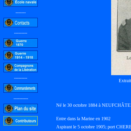
-------
---------
---------
Extrai
----------
Né le 30 octobre 1884 à NEUFCHÂTEL (
Entre dans la Marine en 1902
Aspirant le 5 octobre 1905; port CH
-----------