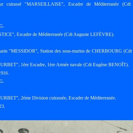
eur cuirassé "MARSEILLAISE", Escadre de Méditerranée (Cdt
G.
"JUSTICE", Escadre de Méditerranée (Cdt Auguste LEFÈVRE).
s-marin "MESSIDOR", Station des sous-marins de CHERBOURG (Cdt
"COURBET", 1ère Escadre, 1ère Armée navale (Cdt Eugène BENOÎT).
1916.
G.
COURBET", 2ème Division cuirassée, Escadre de Méditerranée.
23.