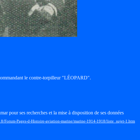
 Commandant le contre-torpilleur "LÉOPARD".
mar pour ses recherches et la mise à disposition de ses données
18/Forum-Pages-d-Histoire-aviation-marine/marine-1914-1918/liste_sujet-1.htm