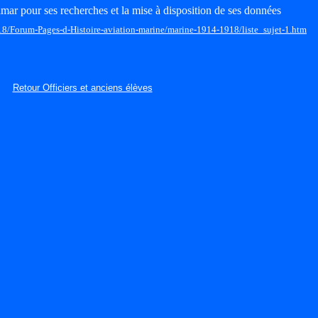
mar pour ses recherches et la mise à disposition de ses données
18/Forum-Pages-d-Histoire-aviation-marine/marine-1914-1918/liste_sujet-1.htm
Retour Officiers et anciens élèves