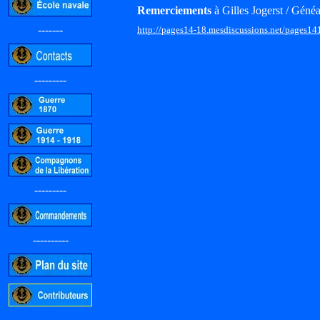
Remerciements
à Gilles Jogerst / Généa
-------
http://pages14-18.mesdiscussions.net/pages14
---------
---------
----------
-----------