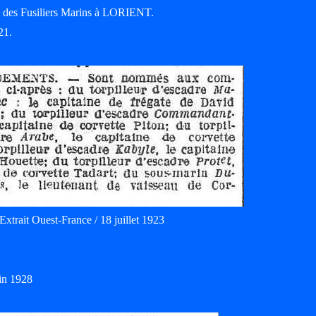
le des Fusiliers Marins à LORIENT.
21.
Extrait Ouest-France / 18 juillet 1923
uin 1928