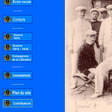
-------
---------
---------
----------
-----------