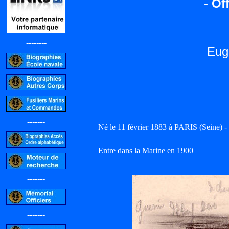
-
Off
--------
Eug
-------
Né le 11 février 1883 à PARIS (Seine) - 
Entre dans la Marine en 1900
-------
-------