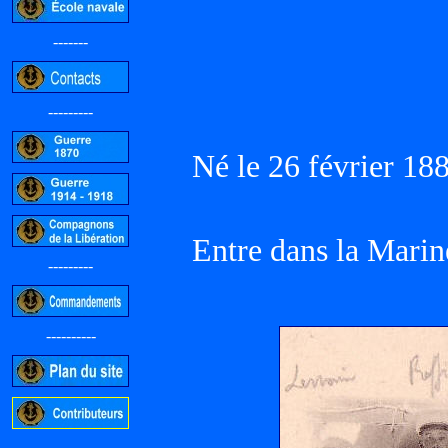
-------
---------
Né le 26 février 18
Entre dans la Marin
---------
----------
-----------