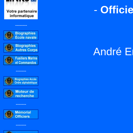
-
Offici
--------
André E
-------
-------
-------