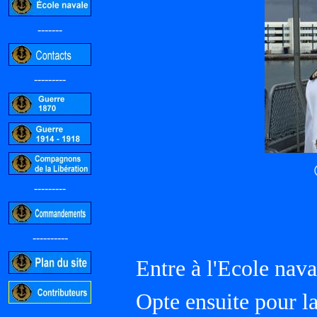
-------
---------
---------
----------
Entre à l'Ecole nav
Opte ensuite pour la
-----------