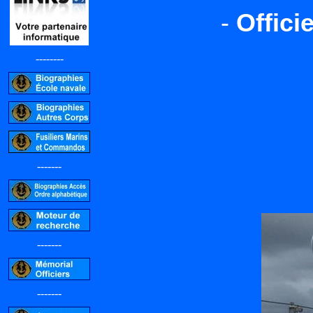
-
Offici
--------
-------
-------
-------