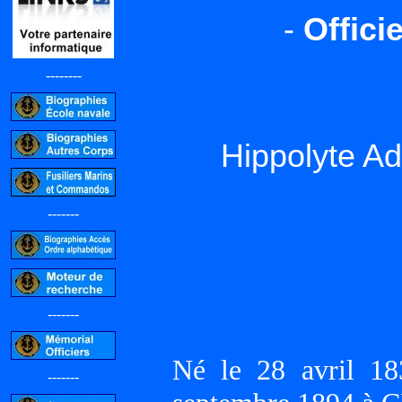
-
Offici
--------
Hippolyte 
-------
-------
Né le 28 avril 1
-------