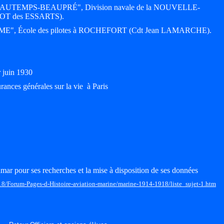
ur "BEAUTEMPS-BEAUPRÉ", Division navale de la NOUVELLE-
OT des ESSARTS).
AMME", École des pilotes à ROCHEFORT (Cdt Jean LAMARCHE).
r juin 1930
rances générales sur la vie à Paris
mar pour ses recherches et la mise à disposition de ses données
18/Forum-Pages-d-Histoire-aviation-marine/marine-1914-1918/liste_sujet-1.htm