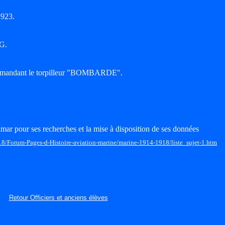
1923.
G.
mmandant le torpilleur "BOMBARDE".
mar pour ses recherches et la mise à disposition de ses données
18/Forum-Pages-d-Histoire-aviation-marine/marine-1914-1918/liste_sujet-1.htm
Retour Officiers et anciens élèves