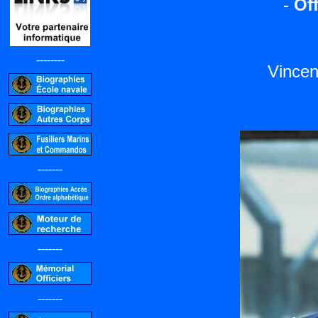
-
Off
--------
Vincen
-------
-------
-------