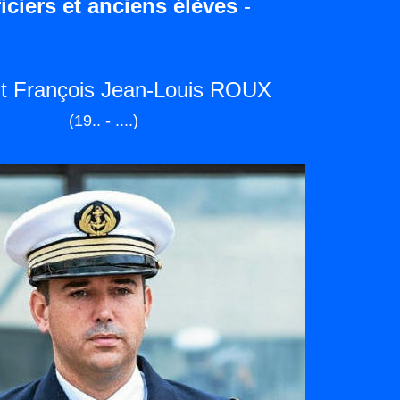
iciers et anciens élèves
-
t François Jean-Louis ROUX
(19.. - ....)