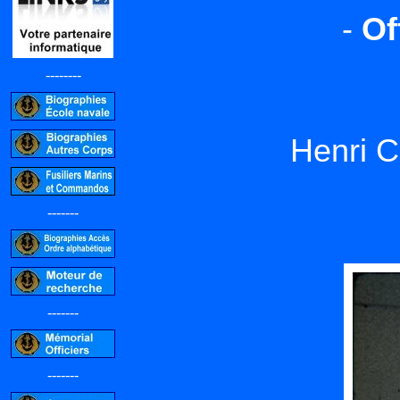
-
Of
--------
Henri 
-------
-------
-------