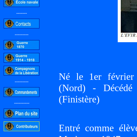
-------
---------
Né le 1er févr
---------
(Nord) - Décédé
(Finistère)
----------
Entré comme élève
-----------