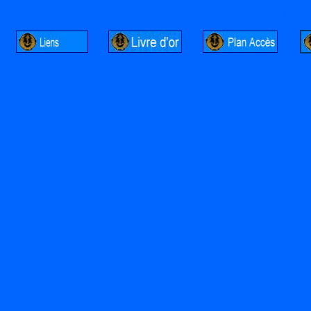
http://lalandelle.free.fr
http://cvjcrouxel.free.fr
http: