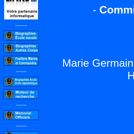
-
Commis
--------
Marie Germain
-------
H
-------
-------