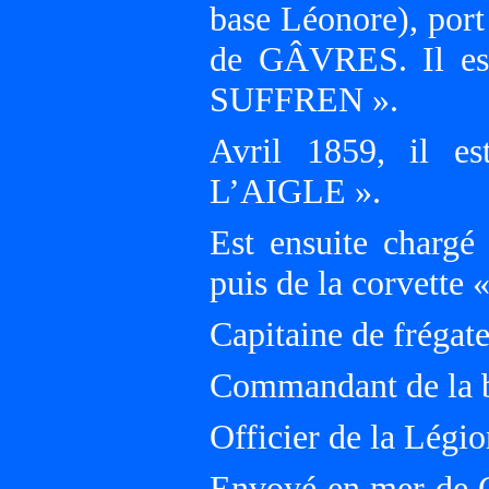
base Léonore), po
de GÂVRES. Il est
SUFFREN ».
Avril 1859, il e
L’AIGLE ».
Est ensuite char
puis de la corvet
Capitaine de frégate
Commandant de la b
Officier de la Légi
Envoyé en mer de 