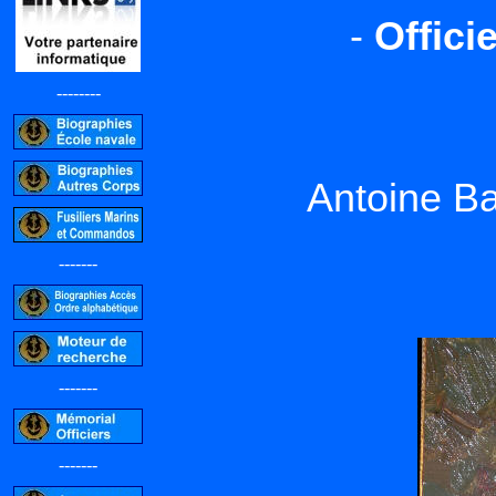
-
Offici
--------
Antoine 
-------
-------
-------