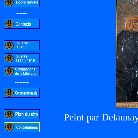
-------
---------
---------
----------
Peint par Delauna
-----------